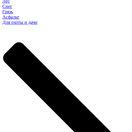
Лес
Снег
Грязь
Асфальт
Для охоты и дачи