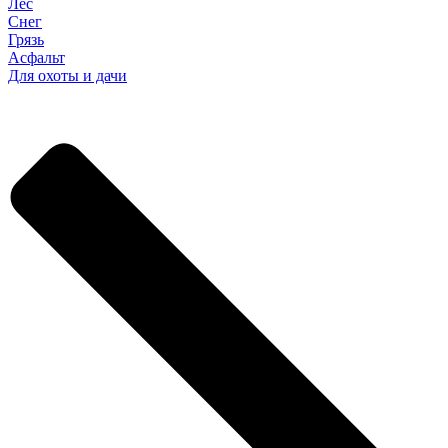
Лес
Снег
Грязь
Асфальт
Для охоты и дачи