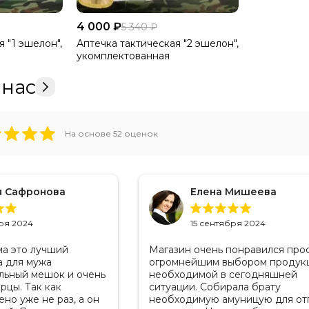
4 000 ₽
5 340 ₽
 "1 эшелон",
Аптечка тактическая "2 эшелон",
укомплектованная
 нас
На основе
52
оценок
я Сафронова
Елена Мишеева
ря 2024
15 сентября 2024
ма это лучший
Магазин очень понравился про
а для мужа
огромнейшим выбором продук
льный мешок и очень
необходимой в сегодняшней
рцы. Так как
ситуации. Собирала брату
но уже не раз, а он
необходимую амуницую для от