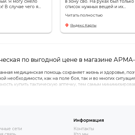
ый. Я могу смело
в зону сво. На руках был только
! В случае чего я
список нужных вещей и их
о к ним. От всей
количество. Благодарность
ю
Читать полностью
профессиональным продавцам 
помощь с выбором снаряжения
Яндекс Карты
(обувь, одежда, рюкзаки) очень
качественные, надежные, росс
производство. Бонусом докупи
пару маскировочных сетей от
фабрики. Они всегда пригодятс
ическая по выгодной цене в магазине АРМА
анная медицинская помощь сохраняет жизнь и здоровье, поэ
вой необходимости, как на поле боя, так и во многих ситуаци
ность купить тактическую аптечку, тем самым минимизирова
ычайной ситуации.
его интернет-магазина представлено несколько категорий э
 виде отдельного рюкзака. Отличаются объемы и состав ком
для проведения медицинских манипуляций и прочих необход
Информация
ческую аптечку необходимого вам образца, просто изучите 
чные сети
Контакты
те свой выбор. Если вам нужна консультация – смело набира
я связь
Кто мы