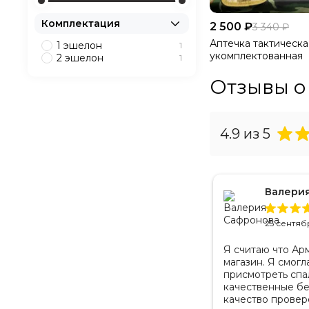
Комплектация
2 500 ₽
3 340 ₽
Аптечка тактическая
1 эшелон
1
укомплектованная
2 эшелон
1
Отзывы о
4.9
из 5
Мариня
Валери
28 августа 2024
25 сентяб
окупали тактические шлемы. Очень
Я считаю что Ар
братился в данную фирму для
магазин. Я смогл
окупке шлемов и
присмотреть спа
ронежилетов,довольны, качество
качественные бе
тличное. Менеджер прекрасно всё
качество провере