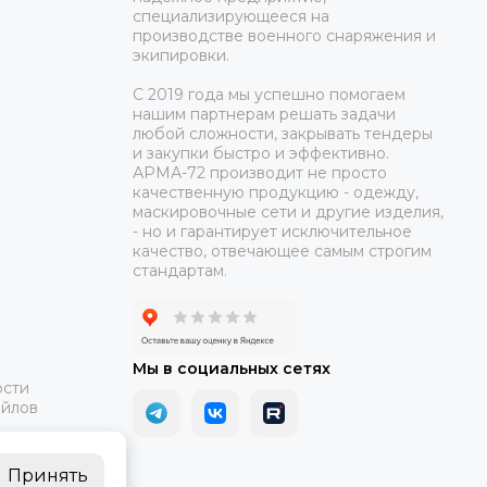
жут о нюансах и отличиях военных тактических аптечек,
специализирующееся на
производстве военного снаряжения и
экипировки.
ерез сайт. Если вам более удобен обратный звонок –
С 2019 года мы успешно помогаем
ь активные панели для общения через социальные сети:
нашим партнерам решать задачи
любой сложности, закрывать тендеры
и закупки быстро и эффективно.
АРМА-72 производит не просто
качественную продукцию - одежду,
маскировочные сети и другие изделия,
- но и гарантирует исключительное
качество, отвечающее самым строгим
стандартам.
Мы в социальных сетях
ости
айлов
Принять