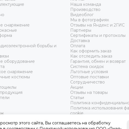
енеджеры компании
АРМА-72
ответят на все вопросы, расска
плектующие
Наша команда
 оптимальный вариант для приобретения.
Производство
но
Видеоблог
Мы в фотографиях
тактические военные аптечки можно как по телефону, так и ч
ое снаряжение
Отзывы на Яндекс и 2ГИС
в специальную кнопку в верхней части страницы. Там же ест
аркасные
Партнеры
sApp.
форма
Сертификаты и протоколы
Доставка
адиоэлектронной борьбы и
Оплата
Как оформить заказ
вязи
Как отследить заказ
ое оборудование
Гарантия, обмен и возврат
та
Система скидок
ое снаряжение
Льготные условия
чные костюмы
Оптовые поставки
Сотрудничество
тоциклы
Акции
 продукция
Отзывы на товары
тели
Статьи
Политика конфиденциальн
Политика использования ф
аж
cookie
осмотр этого сайта, Вы соглашаетесь на обработку
e в соответствии с
Политикой использования
ООО «Ямал-