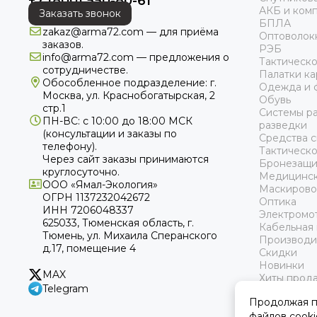
+7 (800) 550-80-61
специалистами. М
АКБ и ком
Заказать звонок
порекомендуют вам
БПЛА
zakaz@arma72.com — для приёма
Оптоволок
заказов.
РЭБ
Оформить заказ на 
info@arma72.com — предложения о
Тактическ
закажите его, нажа
сотрудничестве.
Палатки к
VK, Telegram, What
Обособленное подразделение: г.
Одежда и 
Москва, ул. Краснобогатырская, 2
Обувь
стр.1
Системы р
ПН-ВС: с 10:00 до 18:00
МСК
разведки
(консультации и заказы по
Средства с
телефону).
Тактическ
Через сайт заказы принимаются
Бронезащи
круглосуточно.
Медицинск
ООО «Ямал-Экология»
Маскирово
ОГРН 1137232042672
Оптика
ИНН 7206048337
Электромо
625033, Тюменская область, г.
Кабельная
Тюмень, ул. Михаила Сперанского
Производи
д.17, помещение 4
Скидки
Новинки
MAX
Хиты прод
Telegram
Продолжая пр
файлов cooki