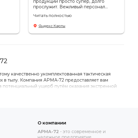
продукции просто супер, долго
прослужит. Вежливый персонал
который всегда поможет с выбором,
Читать полностью
за
большой выбор.
. Вещи
Яндекс Карты
ийское
ла
я.
-72
тому качественно укомплектованная тактическая
ях в тылу. Компания
АРМА-72
предоставляет вам
в потенциальный ущерб путём оказания экстренной
той продукции. Вы можете купить тактическую аптечку
плектов первой помощи: от минимально необходимого
имых действий.
О компании
представленные на сайте образцы, состав каждого
АРМА-72
-
это современное и
йте наш номер +7-958-418-96-47 и общайтесь с нашими
надежное предприятие,