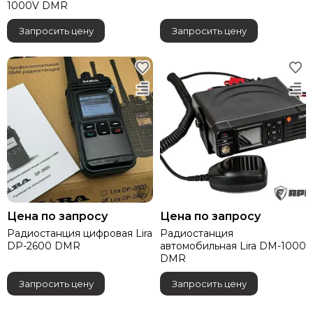
1000V DMR
VANEDA
ФАРАДЕЙ
Запросить цену
Запросить цену
PRABOS
CARINTHIA
EMERSON GEAR
Gongtex Tactical
HELIKON TEX
БТК ГРУПП
3M
AKADEMIA
Any Tone
Arkon technologies
GUIDE
Цена по запросу
Цена по запросу
HOLOSUN
Радиостанция цифровая Lira
Радиостанция
DP-2600 DMR
автомобильная Lira DM-1000
Hytera
DMR
NEXTORCH
NITECORE
Запросить цену
Запросить цену
Sytong