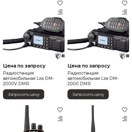
TYT
Vector Optics
ANA TACTICAL
UGreen
EBERLESTOCK
DJI
LIRA
Газпром космические системы
Волджет
Gens ace
Цена по запросу
Цена по запросу
Tattu
Радиостанция
Радиостанция
автомобильная Lira DM-
автомобильная Lira DM-
2000V DMR
2000 DMR
Запросить цену
Запросить цену