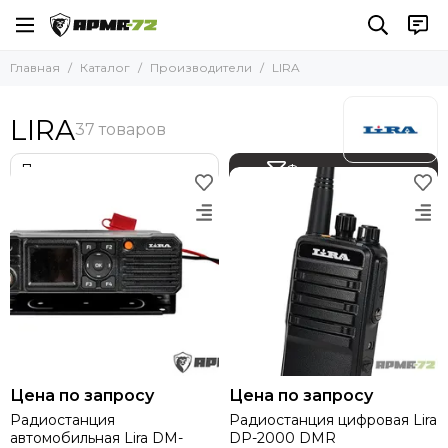
Производители
Главная
Каталог
Производители
LIRA
Смотреть все бренды
АРМА-72
LIRA
АМУЛЕТ
ВАРЯГ
Фильтр товаров
НПО КИЛОВАТТ
СФЕРА
Nordman
Baltmotors
YAKEDA
МОЛОТ
Rhino Rescue
EARMOR
MSA
FCS
Цена по запросу
Цена по запросу
ZTAC
Радиостанция
Радиостанция цифровая Lira
автомобильная Lira DM-
DP-2000 DMR
MIL-TEC