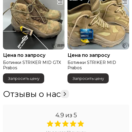
TYT
Vector Optics
ANA TACTICAL
UGreen
EBERLESTOCK
DJI
LIRA
Газпром космические системы
Цена по запросу
Цена по запросу
Волджет
Ботинки STRIKER MID GTX
Ботинки STRIKER MID
Gens ace
Prabos
Prabos
Tattu
Запросить цену
Запросить цену
Отзывы о нас
4.9
из 5