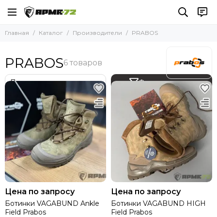
Производители
Главная
Каталог
Производители
PRABOS
Смотреть все бренды
АРМА-72
PRABOS
АМУЛЕТ
ВАРЯГ
Фильтр товаров
НПО КИЛОВАТТ
СФЕРА
Nordman
Baltmotors
YAKEDA
МОЛОТ
Rhino Rescue
EARMOR
MSA
FCS
Цена по запросу
Цена по запросу
ZTAC
Ботинки VAGABUND Ankle
Ботинки VAGABUND HIGH
Field Prabos
Field Prabos
MIL-TEC