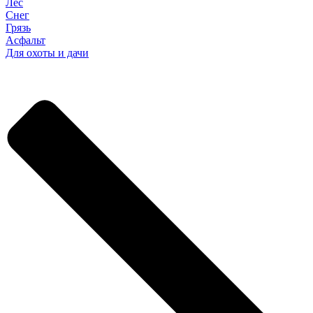
Лес
Снег
Грязь
Асфальт
Для охоты и дачи