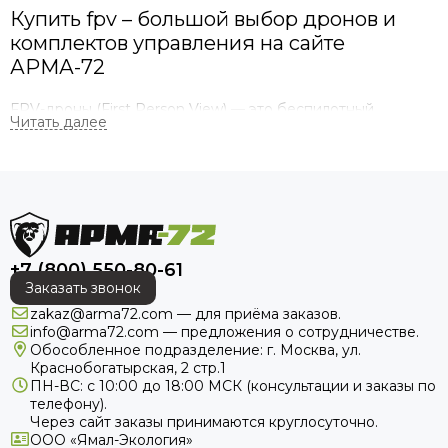
Купить fpv – большой выбор дронов и
комплектов управления на сайте
АРМА-72
FPV-дроны (First Person View) — это беспилотный
летательный аппарат с камерой, передающей видео в
режиме реального времени на FPV-очки или экран
пилота. Переводится дословно FPV, как «вид от первого
лица». Данное устройство обеспечивает эффект
присутствия, то есть у пилота создается полное
ощущение, что он сам сидит внутри этого маленького
аппарата. Он чувствует каждое ускорение и видит
+7 (800) 550-80-61
препятствия так, как если бы пролетал над ними лично.
Заказать звонок
Использование FPV комплекта дронов
zakaz@arma72.com — для приёма заказов.
info@arma72.com — предложения о сотрудничестве.
Обособленное подразделение: г. Москва, ул.
FPV-дроны в современных реалиях играют огромную роль
Краснобогатырская, 2 стр.1
в области воздушной разведки, тактической связи,
ПН-ВС: с 10:00 до 18:00
МСК
(консультации и заказы по
решения военных задач (FPV-камикадзе), съемок, для
телефону).
проверки труднодоступных конструкций.
Через сайт заказы принимаются круглосуточно.
ООО «Ямал-Экология»