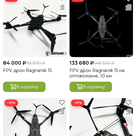
84 000 ₽
133 680 ₽
93 300 ₽
148 530 ₽
FРV дpон Ragnarok 15
FРV дpон Ragnarok 15 на
оптоволокне, 10 км
В корзину
В корзину
−10%
−10%