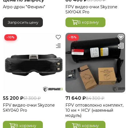
89 300 ₽
Агро-дрон "Фенрин"
FPV видео-очки Skyzone
SKY04X Pro
В корзину
Запросить цену
−10%
−15%
55 200 ₽
71 640 ₽
61 300 ₽
84 300 ₽
FPV видео-очки Skyzone
FPV оптоволокно комплект,
SKY040 Pro
10 км + НСУ (наземный
модуль)
В корзину
В корзину