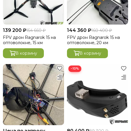
139 200 ₽
144 360 ₽
154 660 ₽
160 400 ₽
FРV дpон Ragnarok 15 на
FРV дpон Ragnarok 15 на
оптоволокне, 15 км
оптоволокне, 20 км
В корзину
В корзину
−10%
Цена по запросу
80 400 ₽