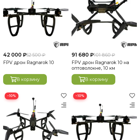
42 000 ₽
91 680 ₽
52 500 ₽
101 860 ₽
FРV дpон Ragnarok 10
FРV дpон Ragnarok 10 на
оптоволокне, 10 км
В корзину
В корзину
−10%
−10%