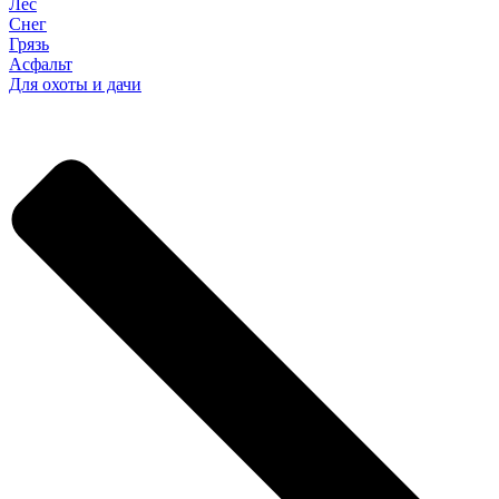
Лес
Снег
Грязь
Асфальт
Для охоты и дачи