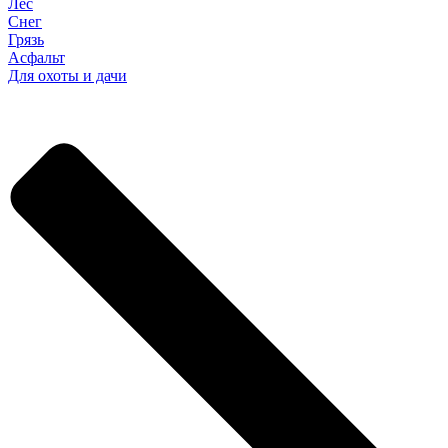
Лес
Снег
Грязь
Асфальт
Для охоты и дачи