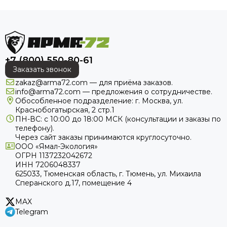
точности стрельбы в темное время суток на больших
расстояниях. Устройство сочетает в себе функции
тепловизора и дальномера. Эти прицелы используются в
охоте, тактических операциях и наблюдении.
Основные характеристики и преимущества
+7 (800) 550-80-61
Заказать звонок
Принцип действия прицела тепловизора для охоты с
zakaz@arma72.com — для приёма заказов.
дальномером основан на использовании инфракрасного
info@arma72.com — предложения о сотрудничестве.
Обособленное подразделение: г. Москва, ул.
излучения, которое испускают объекты с температурой
Краснобогатырская, 2 стр.1
выше абсолютного нуля. Они преобразуют это излучение
ПН-ВС: с 10:00 до 18:00
МСК
(консультации и заказы по
в изображение, которое отображается на экране.
телефону).
Встроенный лазерный дальномер позволяет измерять
Через сайт заказы принимаются круглосуточно.
дистанцию до цели с высокой точностью. Это особенно
ООО «Ямал-Экология»
полезно для корректировки прицела в зависимости от
ОГРН 1137232042672
дистанции до объекта.
ИНН 7206048337
625033, Тюменская область, г. Тюмень, ул. Михаила
Сперанского д.17, помещение 4
MAX
Telegram