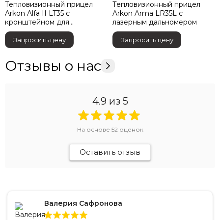
Тепловизионный прицел
Тепловизионный прицел
Arkon Alfa II LT35 с
Arkon Arma LR35L с
кронштейном для
лазерным дальномером
крепления к оружию
Запросить цену
Запросить цену
Отзывы о нас
4.9
из 5
На основе
52
оценок
Оставить отзыв
Валерия Сафронова