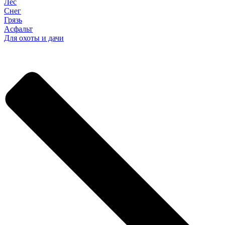
Лес
Снег
Грязь
Асфальт
Для охоты и дачи