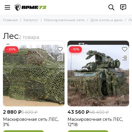
Маскировочные сети
Для охоты и дачи
Главная
Каталог
Маскировочные сети
Для охоты и дачи
Л
Все товары
Все товары
МКТ
Поле
Лес
Для охоты и дачи
Лес
Снег
Комплектующие для маскировочных сетей
Фильтр товаров
−20%
−10%
2 880 ₽
43 560 ₽
3 600 ₽
48 400 ₽
Маскировочная сеть ЛЕС,
Маскировочная сеть ЛЕС,
3*6
12*18