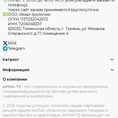
ПН-ВС: с 10:00 до 18:00
МСК
(консультации и заказы по
телефону).
Через сайт заказы принимаются круглосуточно.
ООО «Ямал-Экология»
ОГРН 1137232042672
ИНН 7206048337
625033, Тюменская область, г. Тюмень, ул. Михаила
Сперанского д.17, помещение 4
MAX
Telegram
Каталог
Информация
О компании
АРМА-72
-
это современное и надежное предприятие,
специализирующееся на производстве военного
снаряжения и экипировки.
С 2019 года мы успешно помогаем нашим партнерам
решать задачи любой сложности, закрывать тендеры и
закупки быстро и эффективно. АРМА-72 производит не