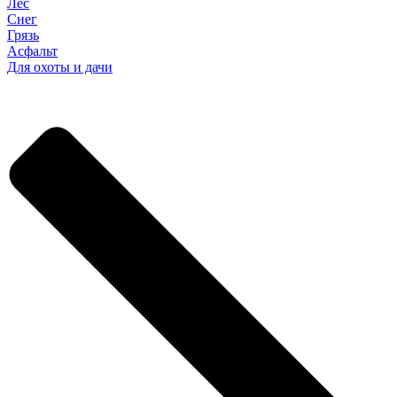
Лес
Снег
Грязь
Асфальт
Для охоты и дачи