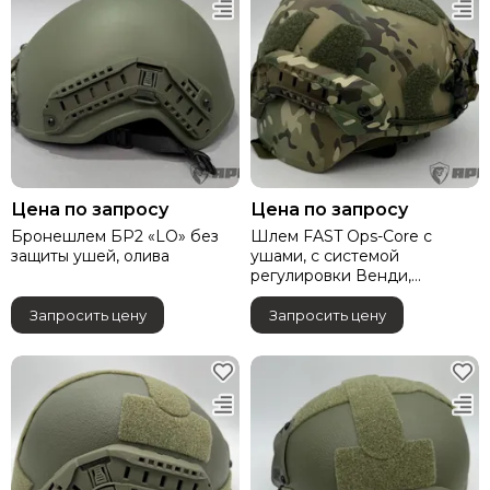
Цена по запросу
Цена по запросу
Бронешлем БР2 «LO» без
Шлем FAST Ops-Core с
защиты ушей, олива
ушами, с системой
регулировки Венди,
мультикам
Запросить цену
Запросить цену