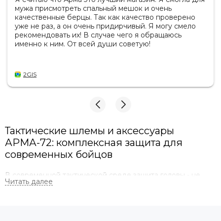
мужа присмотреть спальный мешок и очень
качественные берцы. Так как качество проверено
уже не раз, а он очень придирчивый. Я могу смело
рекомендовать их! В случае чего я обращаюсь
именно к ним. От всей души советую!
2GIS
Тактические шлемы и аксессуары
АРМА-72: комплексная защита для
современных бойцов
В современной тактической среде защита головы - не
просто элемент формы, а критически важный фактор
выживаемости. Компания АРМА-72 предлагает к
приобретению тактические шлемы, рассматривая их как
центральный узел всей экипировки бойца. Современные