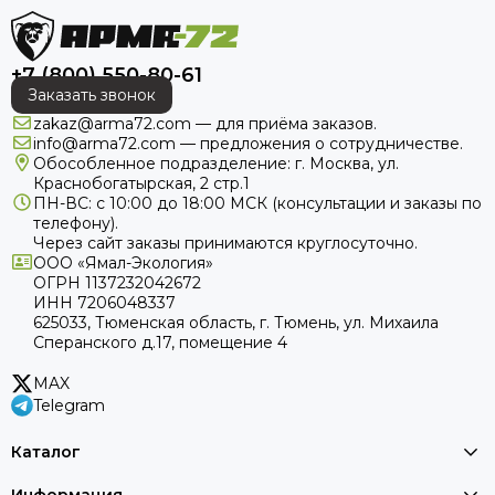
тактические шлемы создаются с учетом системного
подхода, где каждый элемент взаимодействует с другими,
обеспечивая максимальную эффективность. Мы
+7 (800) 550-80-61
понимаем, что пользователи ищут не просто товар, а
Заказать звонок
готовое решение, поэтому предлагаем именно
комплексную продукцию.
zakaz@arma72.com — для приёма заказов.
info@arma72.com — предложения о сотрудничестве.
Инновационные материалы и технологии
Обособленное подразделение: г. Москва, ул.
Краснобогатырская, 2 стр.1
защиты
ПН-ВС: с 10:00 до 18:00
МСК
(консультации и заказы по
телефону).
Основой любого шлема от АРМА-72 являются
Через сайт заказы принимаются круглосуточно.
высокопрочные композитные материалы, что гарантирует
ООО «Ямал-Экология»
надежную защиту от различных угроз. Но защита - это не
ОГРН 1137232042672
только прочность купола. Это продуманная система
ИНН 7206048337
амортизации внутри, которая гасит энергию удара, и
625033, Тюменская область, г. Тюмень, ул. Михаила
Сперанского д.17, помещение 4
удобная система креплений для быстрой фиксации.
Правильный подбор размера и регулировка
MAX
обеспечивают плотное и комфортное прилегание, что
Telegram
напрямую влияет на безопасность и возможность
длительного использования.
Каталог