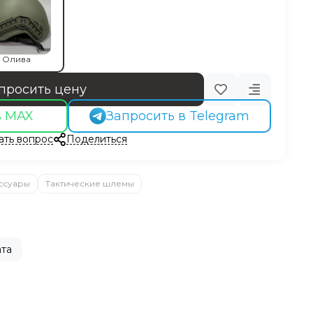
Олива
просить цену
в MAX
Запросить в Telegram
ать вопрос
Поделиться
ссуары
Тактические шлемы
та