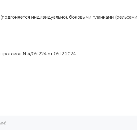
подгоняется индивидуально), боковыми планками (рельсами
токол N 4/051224 от 05.12.2024.
ым!