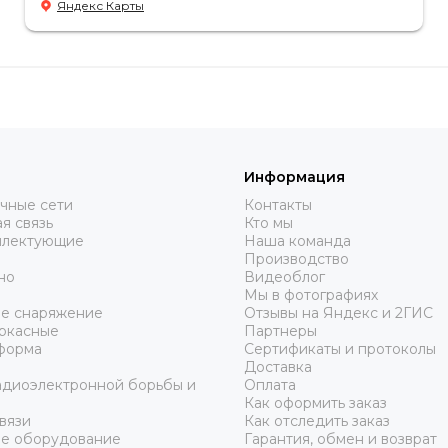
Яндекс Карты
всегда пригодятся.
Информация
чные сети
Контакты
я связь
Кто мы
плектующие
Наша команда
Производство
но
Видеоблог
Мы в фотографиях
ое снаряжение
Отзывы на Яндекс и 2ГИС
аркасные
Партнеры
форма
Сертификаты и протоколы
Доставка
адиоэлектронной борьбы и
Оплата
Как оформить заказ
вязи
Как отследить заказ
ое оборудование
Гарантия, обмен и возврат