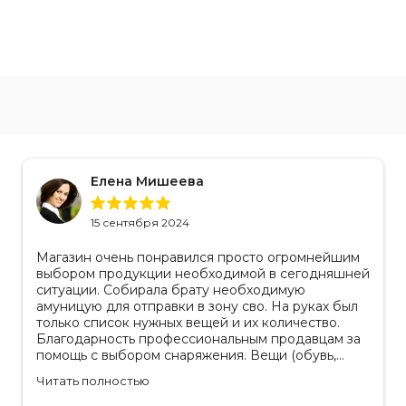
Елена Мишеева
15 сентября 2024
Магазин очень понравился просто огромнейшим
выбором продукции необходимой в сегодняшней
ситуации. Собирала брату необходимую
амуницую для отправки в зону сво. На руках был
только список нужных вещей и их количество.
Благодарность профессиональным продавцам за
помощь с выбором снаряжения. Вещи (обувь,
одежда, рюкзаки) очень качественные, надежные,
Читать полностью
российское производство. Бонусом докупила
пару маскировочных сетей от фабрики. Они