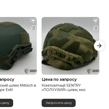
запросу
Цена по запросу
Це
ский шлем Militech в
Композитный SENTRY
Ко
е Exfil
«ПОЛУУХИЙ» шлем, мох
«П
 цену
Запросить цену