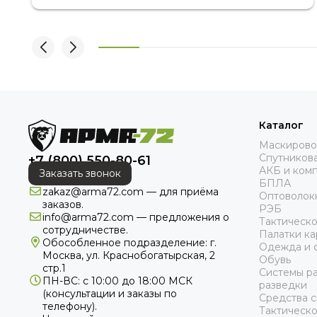
Каталог
Маскирово
Спутникова
+7 (800) 550-80-61
АКБ и ком
Заказать звонок
БПЛА
zakaz@arma72.com — для приёма
Оптоволок
заказов.
РЭБ
info@arma72.com — предложения о
Тактическ
сотрудничестве.
Палатки к
Обособленное подразделение: г.
Одежда и 
Москва, ул. Краснобогатырская, 2
Обувь
стр.1
Системы р
ПН-ВС: с 10:00 до 18:00
МСК
разведки
(консультации и заказы по
Средства с
телефону).
Тактическ