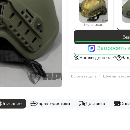
Мультикам
За
Запросить 
Нашли дешевле?
Зад
Бронезащита
Шлемы и аксе
Описание
Характеристики
Доставка
Опла