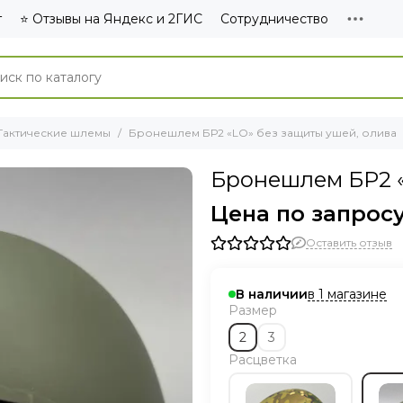
г
⭐ Отзывы на Яндекс и 2ГИС
Сотрудничество
Тактические шлемы
Бронешлем БР2 «LO» без защиты ушей, олива
Бронешлем БР2 «
Цена по запрос
Оставить отзыв
в 1 магазине
В наличии
Размер
2
3
Расцветка