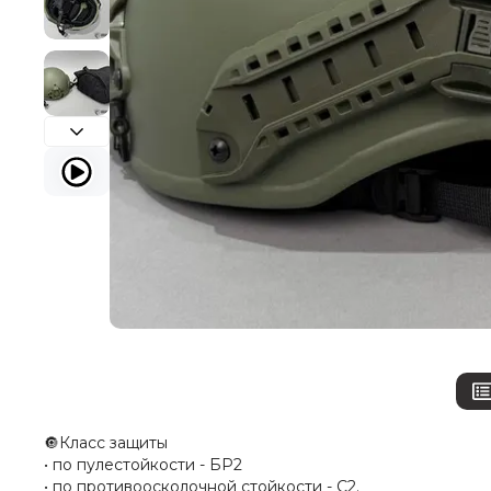
🔘Класс защиты
• по пулестойкости - БР2
• по противоосколочной стойкости - С2.