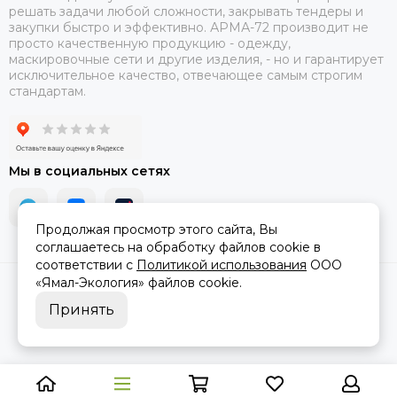
решать задачи любой сложности, закрывать тендеры и
закупки быстро и эффективно. АРМА-72 производит не
просто качественную продукцию - одежду,
маскировочные сети и другие изделия, - но и гарантирует
исключительное качество, отвечающее самым строгим
стандартам.
Мы в социальных сетях
Продолжая просмотр этого сайта, Вы
соглашаетесь на обработку файлов cookie в
соответствии с
Политикой использования
ООО
«Ямал-Экология»
файлов cookie.
2026 © АРМА-72 - военное снаряжение и экипировка оптом и в
розницу.
Карта сайта
Принять