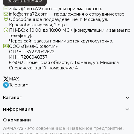
Заказать звонок
zakaz@arma72.com — для приёма заказов.
info@arma72.com — предложения о сотрудничестве.
Обособленное подразделение: г. Москва, ул.
Краснобогатырская, 2 стр.1
ПН-ВС: с 10:00 до 18:00
МСК
(консультации и заказы по
телефону).
Через сайт заказы принимаются круглосуточно.
ООО «Ямал-Экология»
ОГРН 1137232042672
ИНН 7206048337
625033, Тюменская область, г. Тюмень, ул. Михаила
Сперанского д.17, помещение 4
MAX
Telegram
Каталог
Информация
О компании
АРМА-72
-
это современное и надежное предприятие,
специализирующееся на производстве военного