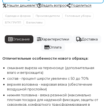
TYT
Нашли дешевле?
Задать вопрос
Поделиться
Vector Optics
ANA TACTICAL
Одежда и форма
Производители
Головные уборы
UGreen
БТК ГРУПП
Балаклавы
EBERLESTOCK
DJI
LIRA
Описание
Характеристики
Доставка
Газпром космические системы
Волджет
Оплата
Gens ace
Tattu
Отличительные особенности нового образца:
смыкание выреза на переносице (дополнительная
влаго и ветрозащита)
состав - процент шерсти увеличен с 50 до 70%
верхняя воловина - махровая вязка (обеспечение
воздушной прослойки)
нижняя половина - вязка резинкой (максимально
плотная посадка для надежной фиксации, защиты от
сквозняков, комфортного трансформирования в