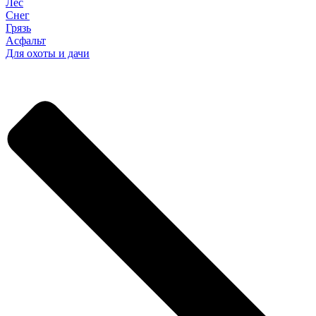
Лес
Снег
Грязь
Асфальт
Для охоты и дачи