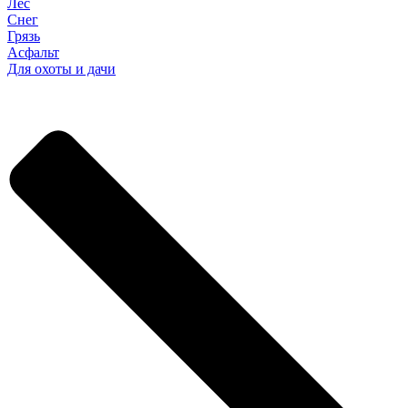
Лес
Снег
Грязь
Асфальт
Для охоты и дачи