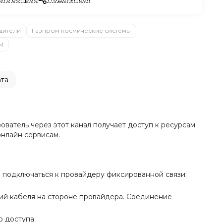
дители
Газпром космические системы
М
та
ователь через этот канал получает доступ к ресурсам
онлайн сервисам.
и подключаться к провайдеру фиксированной связи:
ний кабеля на стороне провайдера. Соединение
 доступа.