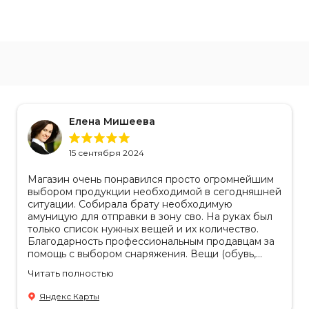
Елена Мишеева
15 сентября 2024
Магазин очень понравился просто огромнейшим
выбором продукции необходимой в сегодняшней
ситуации. Собирала брату необходимую
амуницую для отправки в зону сво. На руках был
только список нужных вещей и их количество.
Благодарность профессиональным продавцам за
помощь с выбором снаряжения. Вещи (обувь,
одежда, рюкзаки) очень качественные, надежные,
Читать полностью
российское производство. Бонусом докупила
пару маскировочных сетей от фабрики. Они
Яндекс Карты
всегда пригодятся.