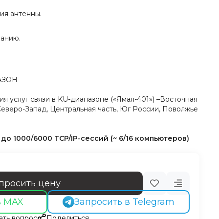
ия антенны.
ванию.
АЗОН
я услуг связи в KU-диапазоне («Ямал-401») –Восточная
Северо-Запад, Центральная часть, Юг России, Поволжье
о 1000/6000 TCP/IP-сессий (~ 6/16 компьютеров)
просить цену
в MAX
Запросить в Telegram
ать вопрос
Поделиться