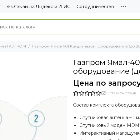
г
⭐ Отзывы на Яндекс и 2ГИС
Сотрудничество
рнет ГАЗПРОМ
Газпром Ямал-401 Кu-диапазон, оборудование (до 20
Газпром Ямал-40
оборудование (д
Цена по запрос
Оставить отзыв
Состав комплекта оборудова
Спутниковая антенна – 1 м.
Спутниковый модем MDM 2
Интерактивный малошумя