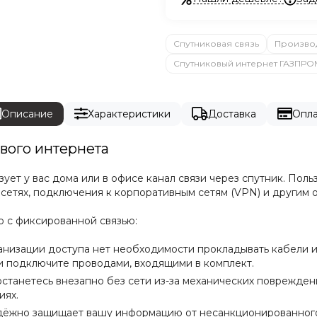
Спутниковая связь
Произво
Спутниковый интернет ГАЗПРО
Описание
Характеристики
Доставка
Опла
вого интернета
ет у вас дома или в офисе канал связи через спутник. Польз
сетях, подключения к корпоративным сетям (VPN) и другим 
ю с фиксированной связью:
ганизации доступа нет необходимости прокладывать кабели 
и подключите проводами, входящими в комплект.
останетесь внезапно без сети из-за механических поврежде
иях.
адёжно защищает вашу информацию от несанкционированного