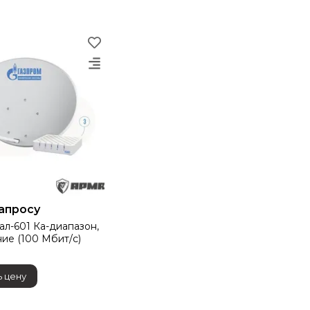
запросу
ал-601 Ка-диапазон,
ие (100 Мбит/с)
 цену