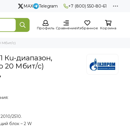
MAX
Telegram
+7 (800) 550-80-61
Профиль
Сравнение
Избранное
Корзина
 Мбит/с)
1 Кu-диапазон,
о 20 Мбит/с)
у
ния:
010/2510.
щий блок – 2 W