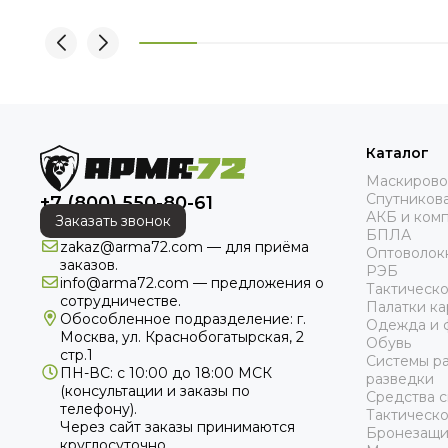
Каталог
Маскирово
Спутникова
+7 (800) 550-80-61
АКБ и ком
Заказать звонок
БПЛА
zakaz@arma72.com — для приёма
Оптоволок
заказов.
РЭБ
info@arma72.com — предложения о
Тактическ
сотрудничестве.
Палатки к
Обособленное подразделение: г.
Одежда и 
Москва, ул. Краснобогатырская, 2
Обувь
стр.1
Системы р
ПН-ВС: с 10:00 до 18:00
МСК
разведки
(консультации и заказы по
Средства с
телефону).
Тактическ
Через сайт заказы принимаются
Бронезащи
круглосуточно.