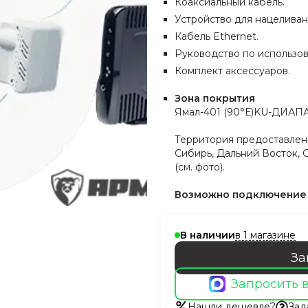
Коаксиальный кабель.
Устройство для нацеливан
Кабель Ethernet.
Руководство по использо
Комплект аксессуаров.
Зона покрытия
Ямал-401 (90°Е)
KU-ДИАП
Территория предоставлени
Сибирь, Дальний Восток, 
(cм. фото).
Возможно подключение д
в 1 магазине
В наличии
За
Запросить 
Нашли дешевле?
Зад