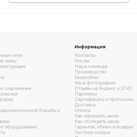
Информация
чные сети
Контакты
я связь
Кто мы
плектующие
Наша команда
Производство
но
Видеоблог
Мы в фотографиях
ое снаряжение
Отзывы на Яндекс и 2ГИС
аркасные
Партнеры
форма
Сертификаты и протоколы
Доставка
адиоэлектронной борьбы и
Оплата
Как оформить заказ
вязи
Как отследить заказ
ое оборудование
Гарантия, обмен и возврат
та
Система скидок