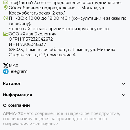
info@arma72.com — предложения о сотрудничестве.
Подробнее о технологии
Обособленное подразделение: г. Москва, ул.
Краснобогатырская, 2 стр.1
ПН-ВС: с 10:00 до 18:00
МСК
(консультации и заказы по
Газпром Ямал интернет – это идеальное решение для
телефону).
подключения интернета в любой местности, территории.
Через сайт заказы принимаются круглосуточно.
ООО «Ямал-Экология»
Комплект Газпром интернет включает в себя спутниковую
ОГРН 1137232042672
тарелку, конвертор, спутниковый модем, кабель,
ИНН 7206048337
аксессуары. Установка терминала очень простая,
625033, Тюменская область, г. Тюмень, ул. Михаила
Сперанского д.17, помещение 4
доступна и непрофессионалам.
MAX
Telegram
Каталог
Информация
О компании
АРМА-72
-
это современное и надежное предприятие,
специализирующееся на производстве военного
снаряжения и экипировки.