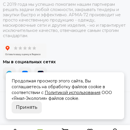
С 2019 года мы успешно помогаем нашим партнерам
решать задачи любой сложности, закрывать тендеры и
закупки быстро и эффективно. АРМА-72 производит не
просто качественную продукцию - одежду,
маскировочные сети и другие изделия, - но и гарантирует
исключительное качество, отвечающее самым строгим
стандартам.
Мы в социальных сетях
Продолжая просмотр этого сайта, Вы
соглашаетесь на обработку файлов cookie в
соответствии с
Политикой использования
ООО
«Ямал-Экология»
файлов cookie.
2026 © АРМА-72 - военное снаряжение и экипировка оптом и в
розницу.
Карта сайта
Принять
Технология спутникового интернета Газпром построена
на классической для VSAT-решений схеме. Спутниковое