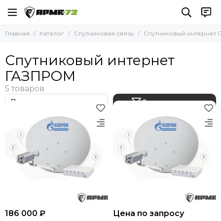
Спутниковая связь
Главная
Каталог
Спутниковая связь
Спутниковый интернет
Все товары
Спутниковый интернет ГАЗПРОМ
Спутниковый интернет
Спутниковый интернет STARLINK
ГАЗПРОМ
Фильтр товаров
186 000 ₽
Цена по запросу