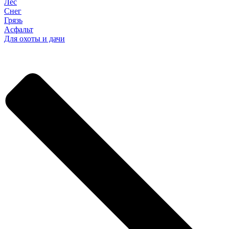
Лес
Снег
Грязь
Асфальт
Для охоты и дачи