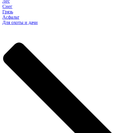
Лес
Снег
Грязь
Асфальт
Для охоты и дачи