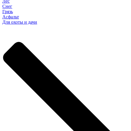
Лес
Снег
Грязь
Асфальт
Для охоты и дачи