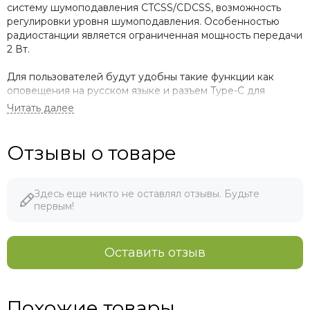
систему шумоподавления CTCSS/CDCSS, возможность
регулировки уровня шумоподавления. Особенностью
радиостанции является ограниченная мощность передачи
2 Вт.
Для пользователей будут удобны такие функции как
оповещения на русском языке и разъем Type-C для
зарядки аккумуляторной батареи, а также режим
энергосбережения. Небольшие размеры и вес делают ее
удобной для переноски.
Отзывы о товаре
Функциональные возможности:
Режим VOX
Здесь еще никто не оставлял отзывы. Будьте
Согласование частоты одним нажатием
первым!
Регулировка уровня подавления помех
Возможность зарядки через разъем типа Type-C
Оставить отзыв
Блокировка занятого канала
Оповещения на русском языке
CTCSS/CDCSS
Похожие товары
Режим энергосбережения