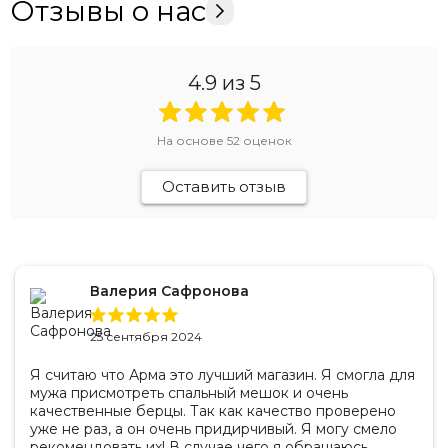
Отзывы о нас
Стабильность частоты: ≤ ± 2,5 ppm
Диапазон: UHF
Пороговая чувствительность при соотношении
4.9
из 5
С/Ш=12 дБ (СИНАД): 0,18 мкВ
Избирательность по соседнему каналу: 60 дБ /
55 дБ
На основе
52
оценок
Искажения звука на номинальной мощности:
≤
5%
Оставить отзыв
Чувствительность по аналоговому сигналу (12
дБ Sinad): 0,18 мкВ
Валерия Сафронова
25 сентября 2024
Я считаю что Арма это лучший магазин. Я смогла для
мужа присмотреть спальный мешок и очень
качественные берцы. Так как качество проверено
уже не раз, а он очень придирчивый. Я могу смело
рекомендовать их! В случае чего я обращаюсь