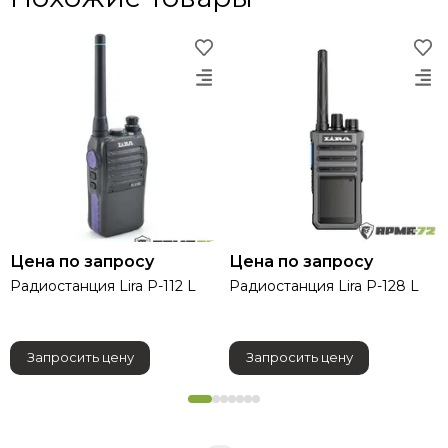
ТОТ (таймер ограничения передачи)
Подавление внешнего шума (опционально)
Характеристики
Рабочий диапазон: 400-470 МГц
Выходная мощность передатчика: 2 Вт
Режим работы: Аналоговый
Количество каналов:16
Емкость аккумулятора: 1800 мАч Li-Pol
Цена по запросу
Цена по запросу
Пылевлагозащита: IP54
Радиостанция Lira P-112 L
Радиостанция Lira P-128 L
Артикул: LIRA P-110 L
Габариты ВхШхГ (мм): 110х56х36
Рабочая температура: -20 ℃ ~ +60 ℃
Запросить цену
Запросить цену
Рабочее напряжение: DC 3,7V (±20%)
Разнос каналов: 12,5/25 кГц
Система шумоподавления: CTCSS/DCS/STE
Сопротивление антенны: 50 Ом