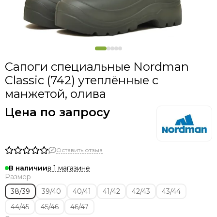
Сапоги специальные Nordman
Classic (742) утеплённые с
манжетой, олива
Цена по запросу
Оставить отзыв
в 1 магазине
В наличии
Размер
38/39
39/40
40/41
41/42
42/43
43/44
44/45
45/46
46/47