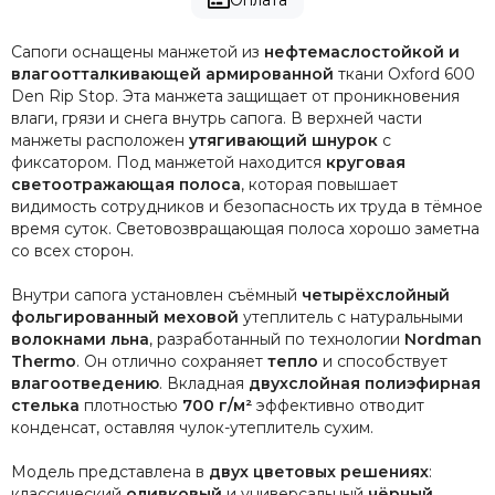
Сапоги оснащены манжетой из
нефтемаслостойкой и
влагоотталкивающей армированной
ткани Oxford 600
Den Rip Stop. Эта манжета защищает от проникновения
влаги, грязи и снега внутрь сапога. В верхней части
манжеты расположен
утягивающий шнурок
с
фиксатором. Под манжетой находится
круговая
светоотражающая полоса
, которая повышает
видимость сотрудников и безопасность их труда в тёмное
время суток. Световозвращающая полоса хорошо заметна
со всех сторон.
Внутри сапога установлен съёмный
четырёхслойный
фольгированный меховой
утеплитель с натуральными
волокнами льна
, разработанный по технологии
Nordman
Thermo
. Он отлично сохраняет
тепло
и способствует
влагоотведению
. Вкладная
двухслойная полиэфирная
стелька
плотностью
700 г/м²
эффективно отводит
конденсат, оставляя чулок-утеплитель сухим.
Модель представлена в
двух цветовых решениях
:
классический
оливковый
и универсальный
чёрный
.