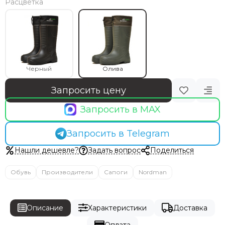
Расцветка
Черный
Олива
Запросить цену
Запросить в MAX
Запросить в Telegram
Нашли дешевле?
Задать вопрос
Поделиться
Обувь
Производители
Сапоги
Nordman
Описание
Характеристики
Доставка
Оплата