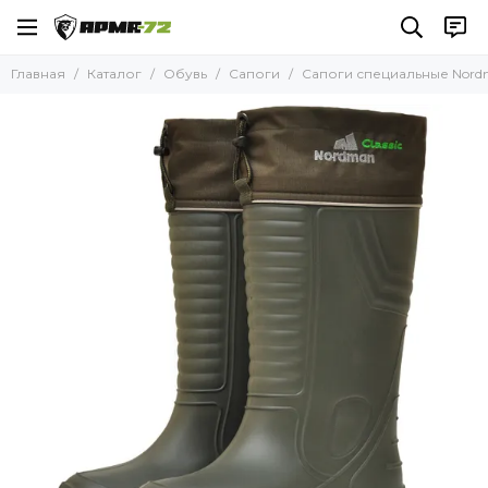
Обувь
Главная
Каталог
Обувь
Сапоги
Сапоги специальные Nordma
Все товары
Ботинки
Кроссовки
Берцы
Сапоги