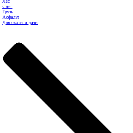
Лес
Снег
Грязь
Асфальт
Для охоты и дачи