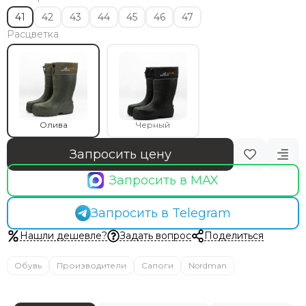
41
42
43
44
45
46
47
Расцветка
Олива
Черный
Запросить цену
Запросить в MAX
Запросить в Telegram
Нашли дешевле?
Задать вопрос
Поделиться
Обувь
Производители
Сапоги
Nordman