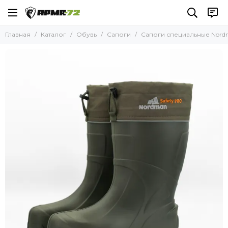
Обувь
Главная
Каталог
Обувь
Сапоги
Сапоги специальные Nordma
Все товары
Ботинки
Кроссовки
Берцы
Сапоги