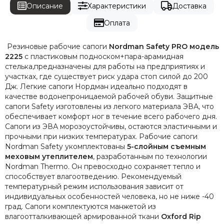
Описание
Характеристики
Доставка
Оплата
Резиновые рабочие сапоги
Nordman
Safety PRO модель
2225
с пластиковым подноском+пара-арамидная
стелька,предназначены для работы на предприятиях и
участках, где существует риск удара стоп силой до 200
Дж. Легкие сапоги Нордман идеально подходят в
качестве водонепроницаемой рабочей обуви. Защитные
сапоги Safety изготовлены из легкого материала ЭВА, что
обеспечивает комфорт ног в течение всего рабочего дня.
Сапоги из ЭВА морозоустойчивы, остаются эластичными и
прочными при низких температурах. Рабочие сапоги
Nordman Safety укомплектованы
5-слойным съемным
меховым утеплителем
, разработанным по технологии
Nordman Thermo. Он превосходно сохраняет тепло и
способствует влагоотведению. Рекомендуемый
температурный режим использования зависит от
индивидуальных особенностей человека, но не ниже -40
град. Сапоги комплектуются манжетой из
влагоотталкивающей армированной ткани
Oxford Rip