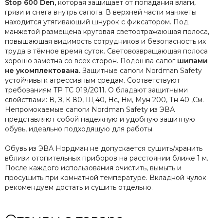
Stop 600 Den,
которая защищает от попадания влаги,
грязи и снега внутрь сапога. В верхней части манжеты
находится утягивающий шнурок с фиксатором. Под
манжетой размещена круговая светоотражающая полоса,
повышающая видимость сотрудников и безопасность их
труда в тёмное время суток. Световозвращающая полоса
хорошо заметна со всех сторон. Подошва сапог
шипами
не укомплектована.
Защитные сапоги Nordman Safety
устойчивы к агрессивным средам. Соответствуют
требованиям TP TC 019/2011. О бладают защитными
свойствами: В, З, К 80, Щ 40, Нс, Нм, Мун 200, Тн 40 ,См.
Непромокаемые сапоги Nordman Safety из ЭВА
представляют собой надежную и удобную защитную
обувь, идеально подходящую для работы.
Обувь из ЭВА Нордман не допускается сушить/хранить
вблизи отопительных приборов на расстоянии ближе 1 м.
После каждого использования очистить, вымыть и
просушить при комнатной температуре. Вкладной чулок
рекомендуем достать и сушить отдельно.