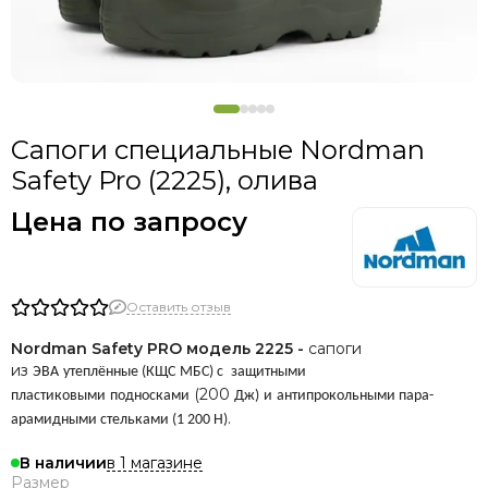
Сапоги специальные Nordman
Safety Pro (2225), олива
Цена по запросу
Оставить отзыв
Nordman
Safety PRO модель 2225 -
сапоги
из
ЭВА
утеплённые (КЩС
МБС)
с
защитными
(200
пластиковыми
подносками
Дж)
и
антипрокольными пара-
.
арамидными стельками (1 200 Н)
в 1 магазине
В наличии
Размер