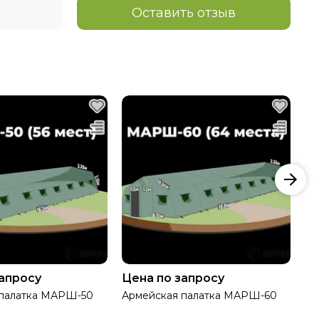
Оставить отзыв
запросу
Цена по запросу
Це
 палатка МАРШ-50
Армейская палатка МАРШ-60
Ар