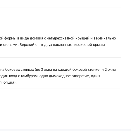
ой формы в виде домика с четырехскатной крышей и вертикально-
 стенами. Верхний стык двух наклонных плоскостей крыши
на боковых стенках (по 3 окна на каждой боковой стенке, и 2 окна
 один вход с тамбуром, одно дымоходное отверстие, один
п. опция).
ы светозащитными клапанами на наружном намёте. В открытом
ан зафиксируется на 2-х подхватах из текстильной ленты (стропы)
й 10 мм с клевантами. В закрытом состоянии клапан
жками с клевантами.