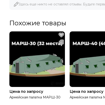
Здесь еще никто не оставлял отзывы. Будьте перв
Во все оконные прое
Москитная стека
вставками из прозрач
липучке «велкро».
Похожие товары
На крыше палатки пр
вентиляционное отве
Дымоходное отверстие
печной трубы при по
выпуска трубы дымох
Дымоходно-вентиляц
Защитный клапан на дымоходном
клапаном. В открытом
отверстии
В закрытом состоянии
7,05 м
Длина палатки, не менее
Цена по запросу
Цена по запросу
Армейская палатка МАРШ-30
Армейская палатка
6,00 м
Ширина палатки, не менее