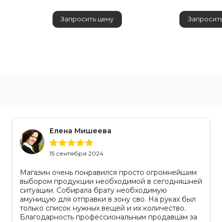
Запросить цену
Запросить
и людей на отдельных кроватях – до 15 человек
и на полу или общем настиле - до 18 человек
и на двухъярусных кроватях – до 30 человек
Елена Мишеева
15 сентября 2024
овлен из армированного тентового материала с
Магазин очень понравился просто огромнейшим
2
покрытием плотностью не менее 630-650 г/м
выбором продукции необходимой в сегодняшней
ситуации. Собирала брату необходимую
амуницую для отправки в зону сво. На руках был
только список нужных вещей и их количество.
готовлен из термоскрепленного иглопробивного полотна
Благодарность профессиональным продавцам за