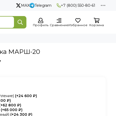
MAX
Telegram
+7 (800) 550-80-61
Профиль
Сравнение
Избранное
Корзина
тка МАРШ-20
у
пление)
(+
24 600 ₽
)
200 ₽
)
(+
62 800 ₽
)
(+
65 000 ₽
)
нный)
(+
24 300 ₽
)