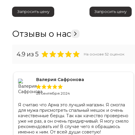
Запросить цену
Запросить цену
3,2 м
Высота по гребню, не менее
Отзывы о нас
1. При размещени
Вместимость, не менее
2. При размещени
3. При размещени
4.9
из 5
На основе
52
оценок
1 шт.
Количество входов и выходов
Валерия Сафронова
8 шт.
Количество окон
25 сентября 2024
Наружный намёт
Наружный намёт изгот
Я считаю что Арма это лучший магазин. Я смогла
поливинилхлоридным 
для мужа присмотреть спальный мешок и очень
качественные берцы. Так как качество проверено
уже не раз, а он очень придирчивый. Я могу смело
рекомендовать их! В случае чего я обращаюсь
Внутренний намёт из
Внутренний намёт
именно к ним. От всей души советую!
2
.
плотностью 300 г/м