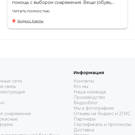
помощь с выбором снаряжения. Вещи (обувь,
одежда, рюкзаки) очень качественные, надежные,
Читать полностью
российское производство. Бонусом докупила
пару маскировочных сетей от фабрики. Они
Яндекс Карты
всегда пригодятся.
Информация
чные сети
Контакты
я связь
Кто мы
плектующие
Наша команда
Производство
но
Видеоблог
Мы в фотографиях
ое снаряжение
Отзывы на Яндекс и 2ГИС
аркасные
Партнеры
форма
Сертификаты и протоколы
Доставка