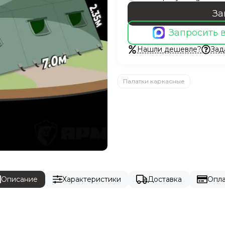
За
Запросить 
Нашли дешевле?
Зад
Палатки каркасные
Описание
Характеристики
Доставка
Опла