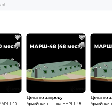
ым!
мы вшита москитная сетка. Все окна укомплектованы оконными
ной ПВХ пленки, которые крепятся на текстильной застежке-
едусмотрено отверстие для выпуска печной трубы. Дымоходно-
рстие предназначено для выпуска через крышу дымоходной
мощи разделки из
стеклотекстолита
с отверстием Ø115 мм. для
ода.
ионное отверстие оборудовано индивидуальным защитным
 положении клапан зафиксирован на 2-х подхватах с клевантами.
 клапан зафиксирован на застежках с клевантами.
Цена по запросу
Цена по 
 МАРШ-40
Армейская палатка МАРШ-48
Армейская