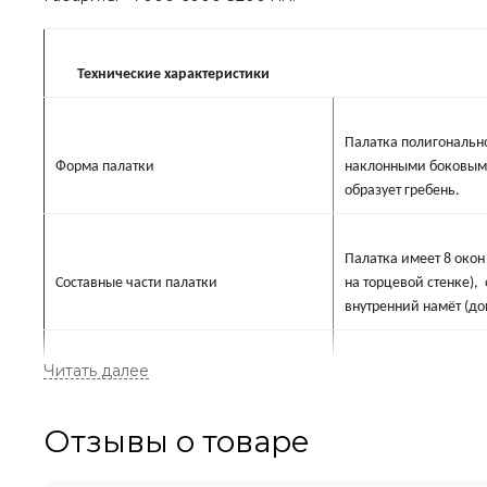
Технические характеристики
Палатка полигональн
Форма палатки
наклонными боковыми
образует гребень.
Палатка имеет 8 окон 
Составные части палатки
на торцевой стенке),
внутренний намёт (до
Все окна оборудован
положении такой клап
Защитные клапаны на окнах
черного цвета ширино
Отзывы о товаре
зафиксируется засте