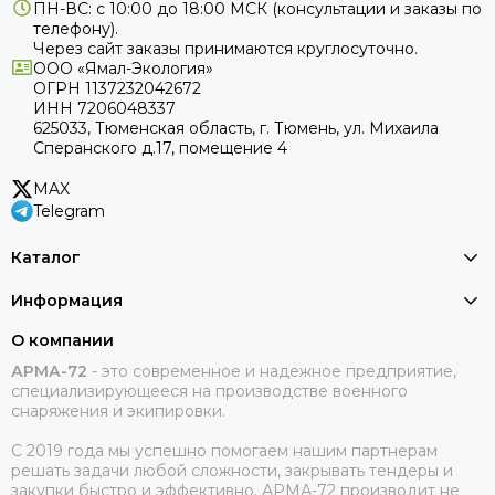
ПН-ВС: с 10:00 до 18:00
МСК
(консультации и заказы по
телефону).
Через сайт заказы принимаются круглосуточно.
ООО «Ямал-Экология»
ОГРН 1137232042672
ИНН 7206048337
625033, Тюменская область, г. Тюмень, ул. Михаила
Сперанского д.17, помещение 4
MAX
Telegram
Каталог
Информация
О компании
АРМА-72
-
это современное и надежное предприятие,
специализирующееся на производстве военного
снаряжения и экипировки.
С 2019 года мы успешно помогаем нашим партнерам
решать задачи любой сложности, закрывать тендеры и
закупки быстро и эффективно. АРМА-72 производит не