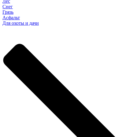
Лес
Снег
Грязь
Асфальт
Для охоты и дачи