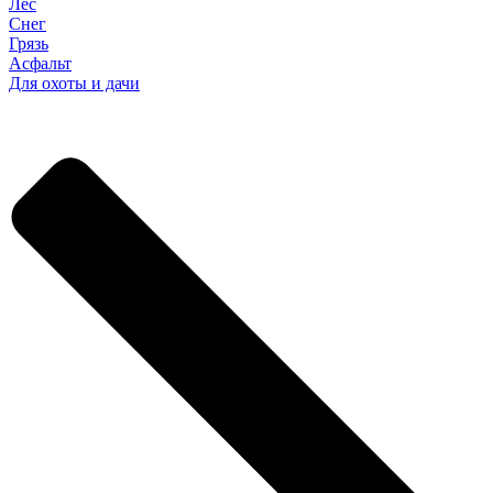
Лес
Снег
Грязь
Асфальт
Для охоты и дачи