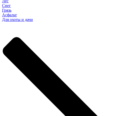
Лес
Снег
Грязь
Асфальт
Для охоты и дачи