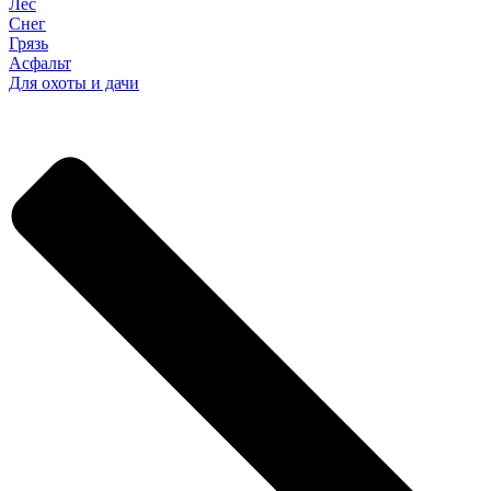
Лес
Снег
Грязь
Асфальт
Для охоты и дачи