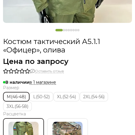
Костюм тактический А5.1.1
«Офицер», олива
Цена по запросу
Оставить отзыв
в 1 магазине
В наличии
Размер
M(46-48)
L(50-52)
XL(52-54)
2XL(54-56)
3XL(56-58)
Расцветка