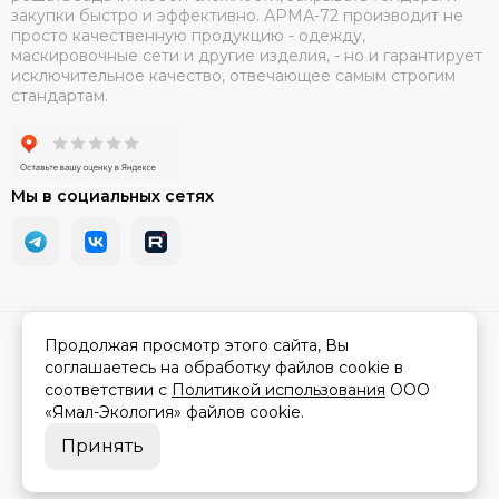
закупки быстро и эффективно. АРМА-72 производит не
просто качественную продукцию - одежду,
маскировочные сети и другие изделия, - но и гарантирует
исключительное качество, отвечающее самым строгим
стандартам.
Мы в социальных сетях
2026 © АРМА-72 - военное снаряжение и экипировка оптом и в
Продолжая просмотр этого сайта, Вы
розницу.
Карта сайта
соглашаетесь на обработку файлов cookie в
соответствии с
Политикой использования
ООО
«Ямал-Экология»
файлов cookie.
Принять