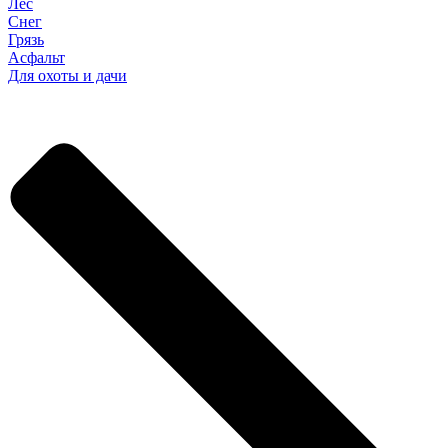
Лес
Снег
Грязь
Асфальт
Для охоты и дачи