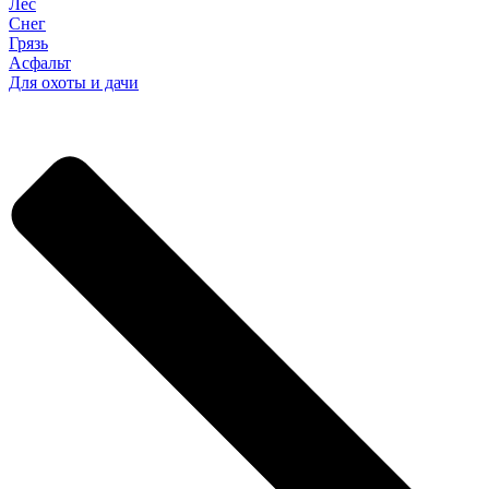
Лес
Снег
Грязь
Асфальт
Для охоты и дачи