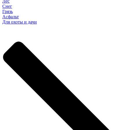
Лес
Снег
Грязь
Асфальт
Для охоты и дачи