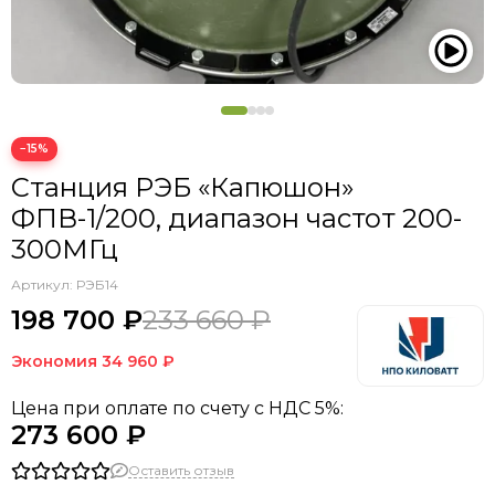
VANEDA
ФАРАДЕЙ
PRABOS
CARINTHIA
EMERSON GEAR
−15%
Gongtex Tactical
HELIKON TEX
Станция РЭБ «Капюшон»
БТК ГРУПП
ФПВ-1/200, диапазон частот 200-
3M
300МГц
AKADEMIA
Any Tone
Артикул:
РЭБ14
Arkon technologies
198 700 ₽
233 660 ₽
GUIDE
Экономия
34 960 ₽
HOLOSUN
Hytera
Цена при оплате по счету с НДС 5%:
NEXTORCH
273 600 ₽
NITECORE
Sytong
Оставить отзыв