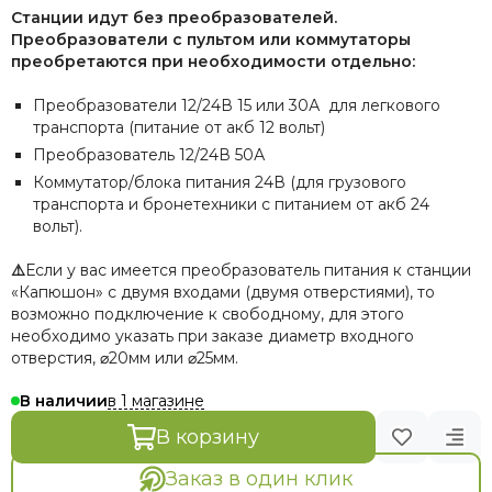
TYT
Станции идут без преобразователей.
Vector Optics
Преобразователи с пультом или коммутаторы
ANA TACTICAL
преобретаются при необходимости отдельно:
UGreen
Преобразователи 12/24В 15 или 30А для легкового
EBERLESTOCK
транспорта (питание от акб 12 вольт)
DJI
Преобразователь 12/24В 50А
LIRA
Коммутатор/блока питания 24В (для грузового
Газпром космические системы
транспорта и бронетехники с питанием от акб 24
Волджет
вольт).
Gens ace
Tattu
⚠️
Если у вас имеется преобразователь питания к станции
«Капюшон» с двумя входами (двумя отверстиями), то
возможно подключение к свободному, для этого
необходимо указать при заказе диаметр входного
отверстия, ⌀20мм или ⌀25мм.
в 1 магазине
В наличии
В корзину
Заказ в один клик