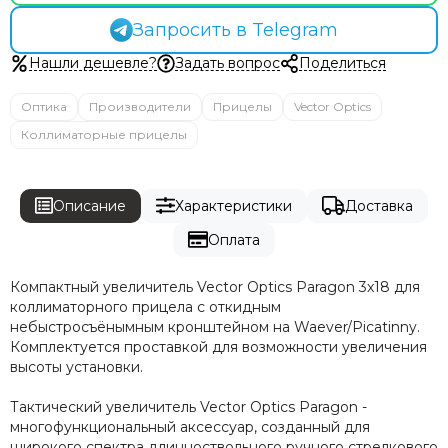
Запросить в Telegram
Нашли дешевле?
Задать вопрос
Поделиться
Оптика
Производители
Прицелы
Vector Optics
Коллиматорные прицелы
Описание
Характеристики
Доставка
Оплата
Компактный увеличитель Vector Optics Paragon 3x18 для
коллиматорного прицела с откидным
небыстросъёнымным кронштейном на Waever/Picatinny.
Комплектуется проставкой для возможности увеличения
высоты установки.
Тактический увеличитель Vector Optics Paragon -
многофункциональный аксессуар, созданный для
широкого спектра длинноствольного ручного стрелкового