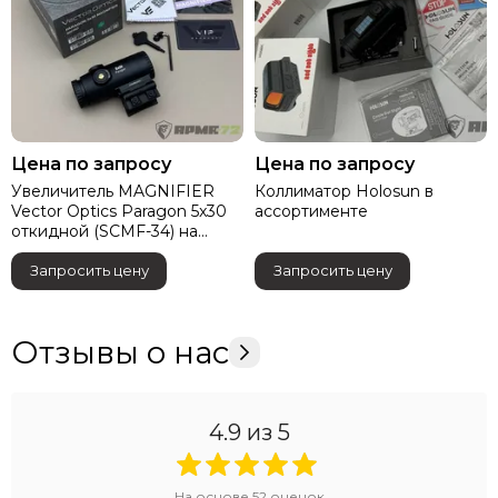
Цена по запросу
Цена по запросу
Увеличитель MAGNIFIER
Коллиматор Holosun в
Vector Optics Paragon 5x30
ассортименте
откидной (SCMF-34) на
Waever/Picatinny
Запросить цену
Запросить цену
Отзывы о нас
4.9
из 5
На основе
52
оценок