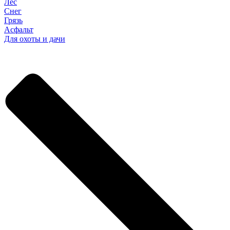
Лес
Снег
Грязь
Асфальт
Для охоты и дачи