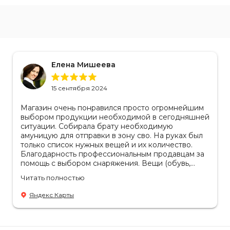
Елена Мишеева
15 сентября 2024
Магазин очень понравился просто огромнейшим
выбором продукции необходимой в сегодняшней
ситуации. Собирала брату необходимую
амуницую для отправки в зону сво. На руках был
только список нужных вещей и их количество.
Благодарность профессиональным продавцам за
помощь с выбором снаряжения. Вещи (обувь,
одежда, рюкзаки) очень качественные, надежные,
Читать полностью
российское производство. Бонусом докупила
пару маскировочных сетей от фабрики. Они
Яндекс Карты
всегда пригодятся.