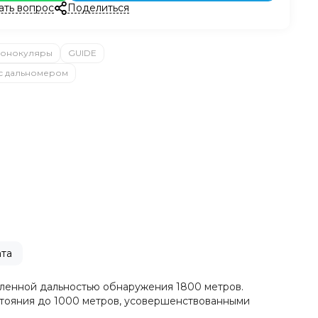
ать вопрос
Поделиться
онокуляры
GUIDE
с дальномером
та
явленной дальностью обнаружения 1800 метров.
стояния до 1000 метров, усовершенствованными