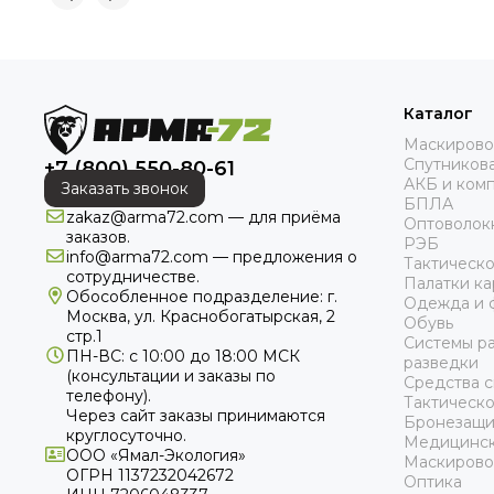
Каталог
Маскирово
Спутникова
+7 (800) 550-80-61
АКБ и ком
Заказать звонок
БПЛА
zakaz@arma72.com — для приёма
Оптоволок
заказов.
РЭБ
info@arma72.com — предложения о
Тактическ
сотрудничестве.
Палатки к
Обособленное подразделение: г.
Одежда и 
Москва, ул. Краснобогатырская, 2
Обувь
стр.1
Системы р
ПН-ВС: с 10:00 до 18:00
МСК
разведки
(консультации и заказы по
Средства с
телефону).
Тактическ
Через сайт заказы принимаются
Бронезащи
круглосуточно.
Медицинск
ООО «Ямал-Экология»
Маскирово
ОГРН 1137232042672
Оптика