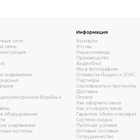
Информация
чные сети
Контакты
я связь
Кто мы
плектующие
Наша команда
Производство
но
Видеоблог
Мы в фотографиях
ое снаряжение
Отзывы на Яндекс и 2ГИС
аркасные
Партнеры
форма
Сертификаты и протоколы
Доставка
адиоэлектронной борьбы и
Оплата
Как оформить заказ
вязи
Как отследить заказ
ое оборудование
Гарантия, обмен и возврат
та
Система скидок
ое снаряжение
Льготные условия
чные костюмы
Оптовые поставки
Сотрудничество