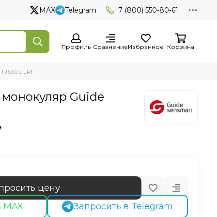
MAX
Telegram
+7 (800) 550-80-61
Профиль
Сравнение
Избранное
Корзина
TJ630L LRF
 монокуляр Guide
у
просить цену
в MAX
Запросить в Telegram