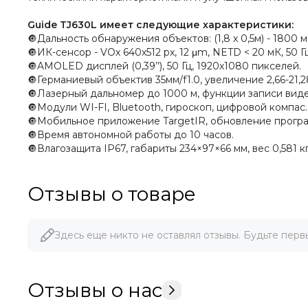
Guide TJ630L имеет следующие характеристики:
🔘Дальность обнаружения объектов: (1,8 х 0,5м) - 1800 м
🔘ИК-сенсор - VOx 640х512 рх, 12 μm, NETD < 20 мК, 50 Гц
🔘AMOLED дисплей (0,39’’), 50 Гц, 1920х1080 пикселей.
🔘Германиевый объектив 35мм/f1.0, увеличение 2,66-21,28х,
🔘Лазерный дальномер до 1000 м, функции записи видео
🔘Модули WI-FI, Bluetooth, гироскоп, цифровой компас.
🔘Мобильное приложение TargetIR, обновление прогр
🔘Время автономной работы до 10 часов.
🔘Влагозащита IP67, габариты 234×97×66 мм, вес 0,581 кг
Отзывы о товаре
Здесь еще никто не оставлял отзывы. Будьте перв
Отзывы о нас