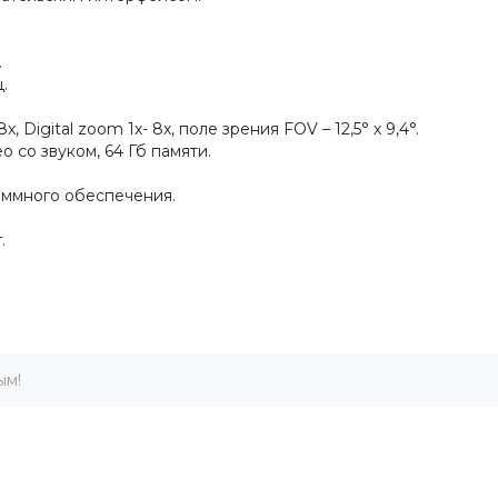
.
.
 Digital zoom 1х- 8х, поле зрения FOV – 12,5° х 9,4°.
 со звуком, 64 Гб памяти.
аммного обеспечения.
.
ым!