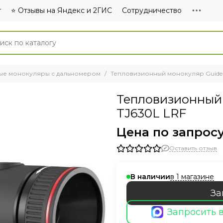
г
⭐ Отзывы на Яндекс и 2ГИС
Сотрудничество
ые монокуляры с дальномером
Тепловизионный монокуляр Guide 
Тепловизионный
TJ630L LRF
Цена по запрос
Оставить отзыв
в 1 магазине
В наличии
За
Запросить 