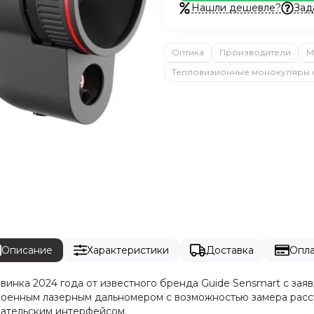
Нашли дешевле?
Зад
Оптика
Производители
М
Тепловизионные монокуляры 
Описание
Характеристики
Доставка
Опла
овинка 2024 года от известного бренда Guide Sensmart с за
троенным лазерным дальномером с возможностью замера рас
вательским интерфейсом.