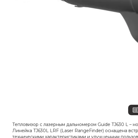
Тепловизор с лазерным дальномером Guide TJ630 L – н
Линейка TJ630L LRF (Laser RangeFinder) оснащена вс
техническими характеристиками и улучшенным пользо