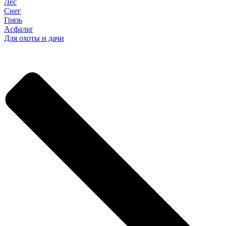
Лес
Снег
Грязь
Асфальт
Для охоты и дачи