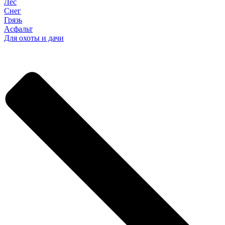
Лес
Снег
Грязь
Асфальт
Для охоты и дачи