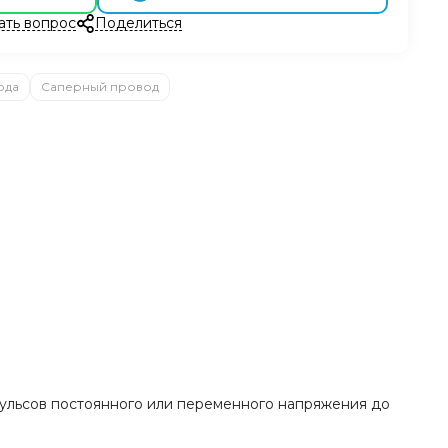
ать вопрос
Поделиться
ода
Саперный провод
пульсов постоянного или переменного напряжения до