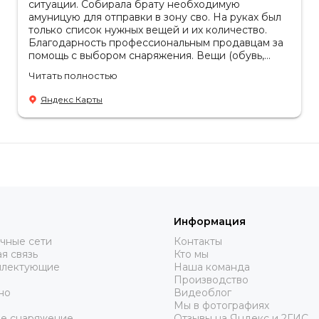
ситуации. Собирала брату необходимую
амуницую для отправки в зону сво. На руках был
только список нужных вещей и их количество.
Благодарность профессиональным продавцам за
помощь с выбором снаряжения. Вещи (обувь,
одежда, рюкзаки) очень качественные, надежные,
Читать полностью
российское производство. Бонусом докупила
пару маскировочных сетей от фабрики. Они
Яндекс Карты
всегда пригодятся.
Информация
чные сети
Контакты
я связь
Кто мы
плектующие
Наша команда
Производство
но
Видеоблог
Мы в фотографиях
ое снаряжение
Отзывы на Яндекс и 2ГИС