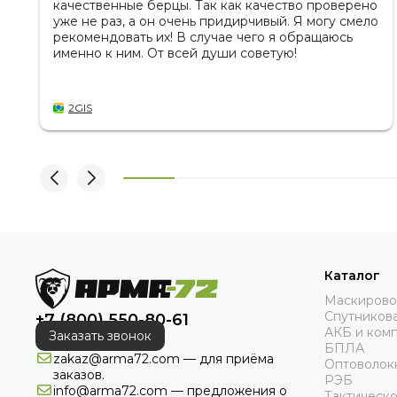
качественные берцы. Так как качество проверено
уже не раз, а он очень придирчивый. Я могу смело
рекомендовать их! В случае чего я обращаюсь
именно к ним. От всей души советую!
2GIS
Каталог
Маскирово
Спутникова
+7 (800) 550-80-61
АКБ и ком
Заказать звонок
БПЛА
zakaz@arma72.com — для приёма
Оптоволок
заказов.
РЭБ
info@arma72.com — предложения о
Тактическ