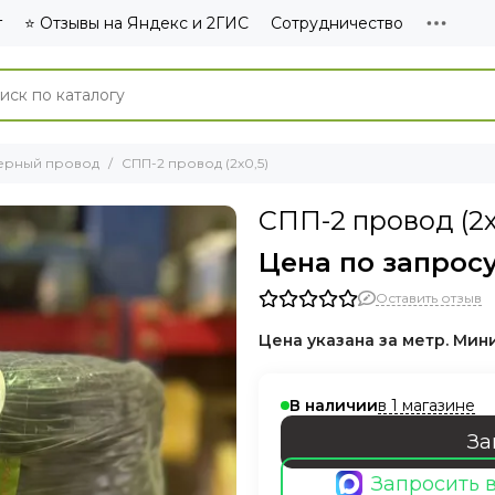
г
⭐ Отзывы на Яндекс и 2ГИС
Сотрудничество
ерный провод
СПП-2 провод (2х0,5)
СПП-2 провод (2х
Цена по запрос
Оставить отзыв
Цена указана за метр. Мини
в 1 магазине
В наличии
За
Запросить 