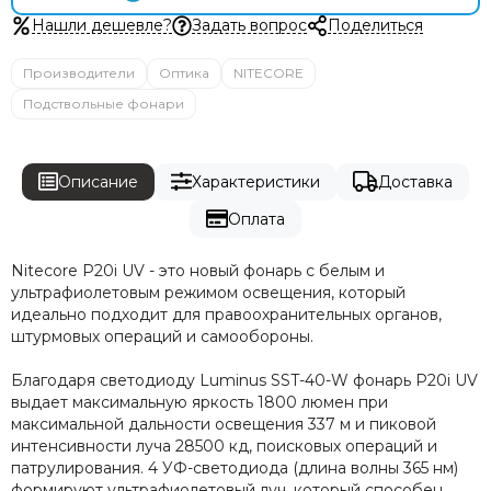
Нашли дешевле?
Задать вопрос
Поделиться
Производители
Оптика
NITECORE
Подствольные фонари
Описание
Характеристики
Доставка
Оплата
Nitecore P20i UV - это новый фонарь с белым и
ультрафиолетовым режимом освещения, который
идеально подходит для правоохранительных органов,
штурмовых операций и самообороны.
Благодаря светодиоду Luminus SST-40-W фонарь P20i UV
выдает максимальную яркость 1800 люмен при
максимальной дальности освещения 337 м и пиковой
интенсивности луча 28500 кд, поисковых операций и
патрулирования. 4 УФ-светодиода (длина волны 365 нм)
формируют ультрафиолетовый луч, который способен