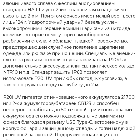
алюминиевого сплава с жестким анодированием
стандарта HA III и устойчив к царапинам и падениям с
высоты до 2-х м. При этом фонарь имеет малый вес - всего
лишь 124 г. Ударопрочный ударный безель усилен
высокопрочными керамическими шариками из нитрида
кремния, которые помогут при самообороне и
разбивании стекла, и обладает гладкой поверхностью,
предотвращающей случайное появление царапин на
одежде или рюкзаке при ношении. Специальные выемки-
слоты на рукояти позволяют устанавливать на P20i UV
дополнительные аксессуары: клипсы, тактическое кольцо
NTR10 и т.д. Стандарт защиты IP68 позволяет
использовать P20i UV при любых погодных условиях, а
также погружать в воду на глубину до 2 м.
P20i UV питается от инновационного аккумулятора 21700
или 2-х аккумуляторов/батареек CR123 и способен
непрерывно работать до 50-и часов! При использовании
аккумулятора его можно подзаряжать, не вынимая из
фонаря благодаря разъему USB Type-C, встроенному в
корпус фонаря и защищенному от воды и грязи надежной
резиновой заглушкой. Подпружиненная защита от