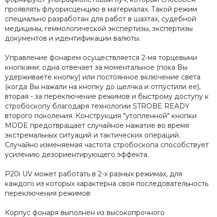
проявлять флуорисценцию в материалах. Такой режим
специально разработан для работ в шахтах, судебной
медицины, геммологической экспертизы, экспертизы
документов и идентификации валюты.
Управление фонарем осуществляется 2-мя торцевыми
кнопками: одна отвечает за моментальное (пока Вы
удерживаете кнопку) или постоянное включение света
(когда Вы нажали на кнопку до щелчка и отпустили ее),
вторая - за переключение режимов и быстрому доступу к
стробоскопу благодаря технологии STROBE READY
второго поколения. Конструкция "утопленной" кнопки
MODE предотвращает случайное нажатие во время
экстремальных ситуаций и тактических операций.
Случайно изменяемая частота стробоскопа способствует
усилению дезориентирующего эффекта.
P20i UV может работать в 2-х разных режимах, для
каждого из которых характерна своя последовательность
переключения режимов:
Корпус фонаря выполнен из высокопрочного