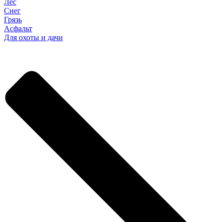
Лес
Снег
Грязь
Асфальт
Для охоты и дачи