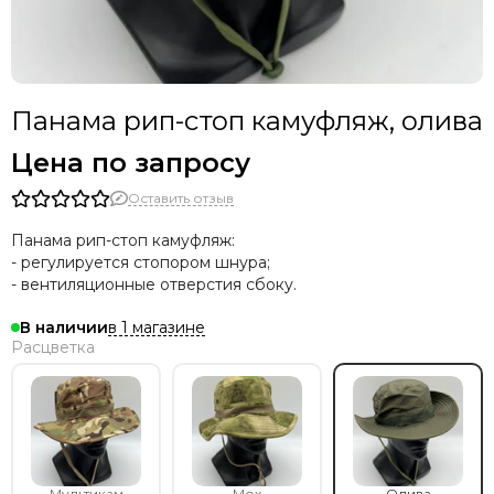
Панама рип-стоп камуфляж, олива
Цена по запросу
Оставить отзыв
Панама рип-стоп камуфляж:
- регулируется стопором шнура;
- вентиляционные отверстия сбоку.
в 1 магазине
В наличии
Расцветка
Мультикам
Мох
Олива