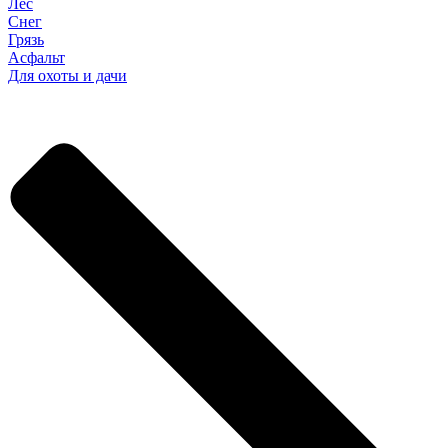
Лес
Снег
Грязь
Асфальт
Для охоты и дачи