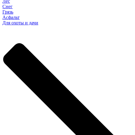
Лес
Снег
Грязь
Асфальт
Для охоты и дачи